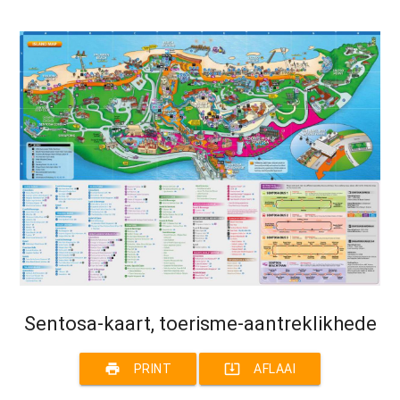
Sentosa-kaart, toerisme-aantreklikhede
print
system_update_alt
PRINT
AFLAAI