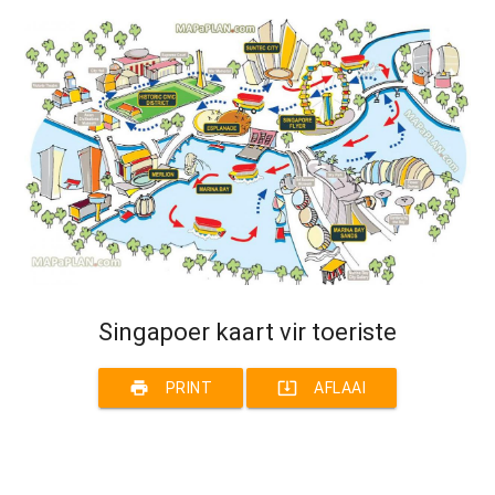
Singapoer kaart vir toeriste
print
system_update_alt
PRINT
AFLAAI